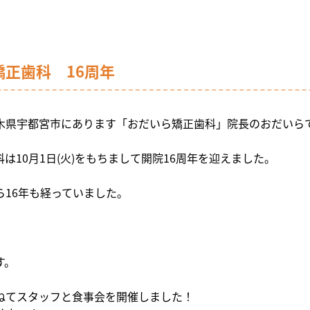
正歯科 16周年
木県宇都宮市にあります「おだいら矯正歯科」院長のおだいら
科は
10
月
1
日
(
火
)
をもちまして開院
16
周年を迎えました。
ら
16
年も経っていました。
す。
ねてスタッフと食事会を開催しました！