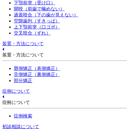
下顎前突（受け口）
開咬（前歯で噛めない）
過蓋咬合（下の歯が見えない）
空隙歯列（すきっぱ）
上下顎前突（口ゴボ）
交叉咬合（ずれ）
装置・方法について
装置・方法について
唇側矯正（表側矯正）
舌側矯正（裏側矯正）
部分矯正
症例について
症例について
症例検索
初診相談について