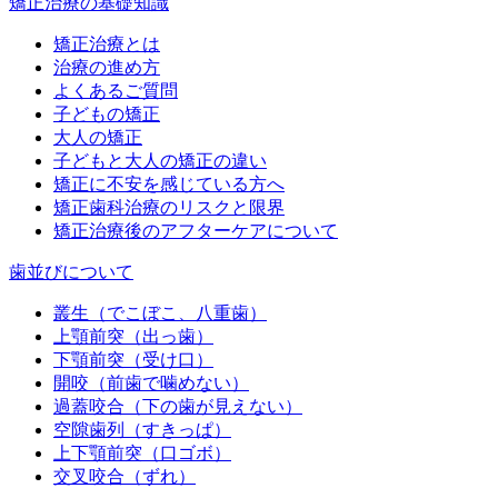
矯正治療の基礎知識
矯正治療とは
治療の進め方
よくあるご質問
子どもの矯正
大人の矯正
子どもと大人の矯正の違い
矯正に不安を感じている方へ
矯正歯科治療のリスクと限界
矯正治療後のアフターケアについて
歯並びについて
叢生（でこぼこ、八重歯）
上顎前突（出っ歯）
下顎前突（受け口）
開咬（前歯で噛めない）
過蓋咬合（下の歯が見えない）
空隙歯列（すきっぱ）
上下顎前突（口ゴボ）
交叉咬合（ずれ）