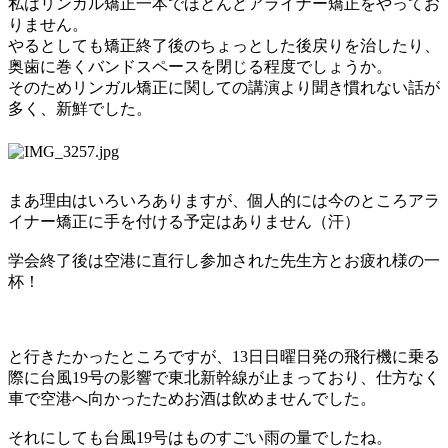
私はリンガル矯正一本でほとんどアライナー矯正をやってお
りません。
やるとしても矯正終了後のちょっとした後戻りを治したり、
奥歯に巻くバンドスペースを閉じる程度でしょうか。
そのためリンガル矯正に関しての講演より聞き慣れない話が
多く、新鮮でした。
まあ理由はいろいろありますが、個人的には今のところアラ
イナー矯正に手を付ける予定はありません（汗）
学会終了後は空港に直行し参加された先生方とお疲れ様の一
杯！
と行きたかったところですが、
13
日日曜日発の飛行機に乗る
際に台風
19
号の影響で東北新幹線が止まっており、仕方なく
車で空港へ向かったためお酒は飲めませんでした。
それにしても台風
19
号はものすごい雨の量でしたね。