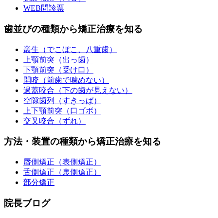
WEB問診票
歯並びの種類から矯正治療を知る
叢生（でこぼこ、八重歯）
上顎前突（出っ歯）
下顎前突（受け口）
開咬（前歯で噛めない）
過蓋咬合（下の歯が見えない）
空隙歯列（すきっぱ）
上下顎前突（口ゴボ）
交叉咬合（ずれ）
方法・装置の種類から矯正治療を知る
唇側矯正（表側矯正）
舌側矯正（裏側矯正）
部分矯正
院長ブログ