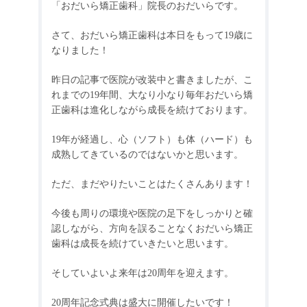
「おだいら矯正歯科」院長のおだいらです。
さて、おだいら矯正歯科は本日をもって
19
歳に
なりました！
昨日の記事で医院が改装中と書きましたが、こ
れまでの
19
年間、大なり小なり毎年おだいら矯
正歯科は進化しながら成長を続けております。
19
年が経過し、心（ソフト）も体（ハード）も
成熟してきているのではないかと思います。
ただ、まだやりたいことはたくさんあります！
今後も周りの環境や医院の足下をしっかりと確
認しながら、方向を誤ることなくおだいら矯正
歯科は成長を続けていきたいと思います。
そしていよいよ来年は
20
周年を迎えます。
20
周年記念式典は盛大に開催したいです！