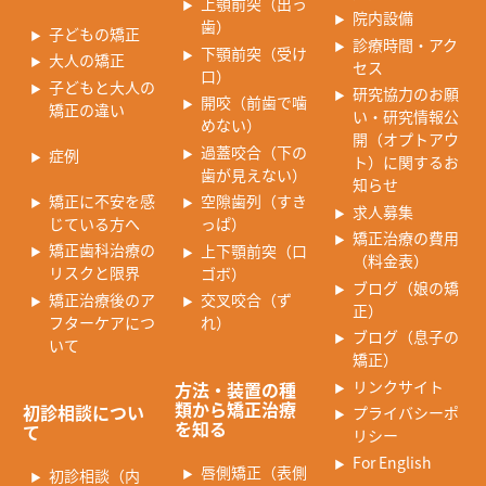
上顎前突（出っ
院内設備
歯）
子どもの矯正
診療時間・アク
下顎前突（受け
大人の矯正
セス
口）
子どもと大人の
研究協力のお願
開咬（前歯で噛
矯正の違い
い・研究情報公
めない）
開（オプトアウ
過蓋咬合（下の
症例
ト）に関するお
歯が見えない）
知らせ
矯正に不安を感
空隙歯列（すき
求人募集
じている方へ
っぱ）
矯正治療の費用
矯正歯科治療の
上下顎前突（口
（料金表）
リスクと限界
ゴボ）
ブログ（娘の矯
矯正治療後のア
交叉咬合（ず
正）
フターケアにつ
れ）
ブログ（息子の
いて
矯正）
リンクサイト
方法・装置の種
類から矯正治療
初診相談につい
プライバシーポ
を知る
て
リシー
For English
唇側矯正（表側
初診相談（内