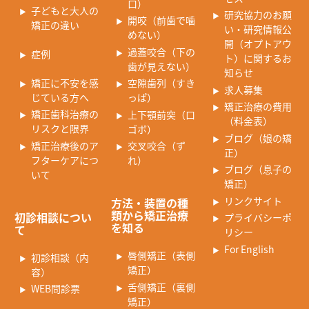
口）
子どもと大人の
研究協力のお願
開咬（前歯で噛
矯正の違い
い・研究情報公
めない）
開（オプトアウ
過蓋咬合（下の
症例
ト）に関するお
歯が見えない）
知らせ
矯正に不安を感
空隙歯列（すき
求人募集
じている方へ
っぱ）
矯正治療の費用
矯正歯科治療の
上下顎前突（口
（料金表）
リスクと限界
ゴボ）
ブログ（娘の矯
矯正治療後のア
交叉咬合（ず
正）
フターケアにつ
れ）
ブログ（息子の
いて
矯正）
リンクサイト
方法・装置の種
類から矯正治療
初診相談につい
プライバシーポ
を知る
て
リシー
For English
唇側矯正（表側
初診相談（内
矯正）
容）
舌側矯正（裏側
WEB問診票
矯正）