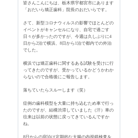
皆さんこんにちは、栃木県宇都宮市にあります
「おだいら矯正歯科」院長のおだいらです。
さて、新型コロナウィルスの影響でほとんどの
イベントがキャンセルになり、自宅で過ごす
日々が多かったのですが、今週は久しぶりに
4
日から
2
泊で横浜、
8
日から
1
泊で都内での外泊
でした。
横浜では矯正歯科に関するある試験を受けに行
ってきたのですが、受かっているかどうかわか
らないので合格後にご報告します。
落ちていたらスルーします（笑）
症例の歯科模型を大量に持ち込むため車で行っ
たのですが、結構渋滞していました（汗）車の
往来は以前の状態に戻ってきているんですか
ね。
8
日からの宿泊は定期的な大腸の内視鏡検査を