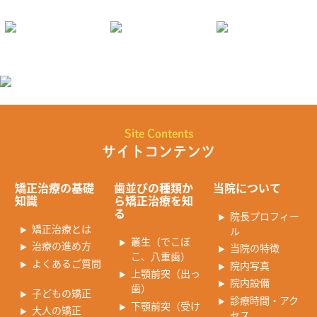
Site Contents
サイトコンテンツ
矯正治療の基礎
歯並びの種類か
当院について
知識
ら矯正治療を知
る
院長プロフィー
矯正治療とは
ル
叢生（でこぼ
治療の進め方
当院の特徴
こ、八重歯）
よくあるご質問
院内写真
上顎前突（出っ
院内設備
歯）
子どもの矯正
診療時間・アク
下顎前突（受け
大人の矯正
セス