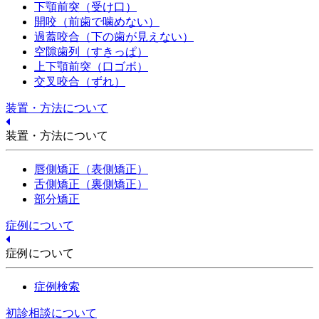
下顎前突（受け口）
開咬（前歯で噛めない）
過蓋咬合（下の歯が見えない）
空隙歯列（すきっぱ）
上下顎前突（口ゴボ）
交叉咬合（ずれ）
装置・方法について
装置・方法について
唇側矯正（表側矯正）
舌側矯正（裏側矯正）
部分矯正
症例について
症例について
症例検索
初診相談について