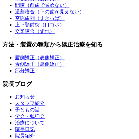
開咬（前歯で噛めない）
過蓋咬合（下の歯が見えない）
空隙歯列（すきっぱ）
上下顎前突（口ゴボ）
交叉咬合（ずれ）
方法・装置の種類から矯正治療を知る
唇側矯正（表側矯正）
舌側矯正（裏側矯正）
部分矯正
院長ブログ
お知らせ
スタッフ紹介
子どもの話
学会・勉強会
治療について
院長日記
院長紹介