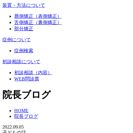
装置・方法について
唇側矯正（表側矯正）
舌側矯正（裏側矯正）
部分矯正
症例について
症例検索
初診相談について
初診相談（内容）
WEB問診票
院長ブログ
HOME
院長ブログ
2022.09.05
子どもの話