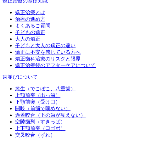
矯正治療の基礎知識
矯正治療とは
治療の進め方
よくあるご質問
子どもの矯正
大人の矯正
子どもと大人の矯正の違い
矯正に不安を感じている方へ
矯正歯科治療のリスクと限界
矯正治療後のアフターケアについて
歯並びについて
叢生（でこぼこ、八重歯）
上顎前突（出っ歯）
下顎前突（受け口）
開咬（前歯で噛めない）
過蓋咬合（下の歯が見えない）
空隙歯列（すきっぱ）
上下顎前突（口ゴボ）
交叉咬合（ずれ）