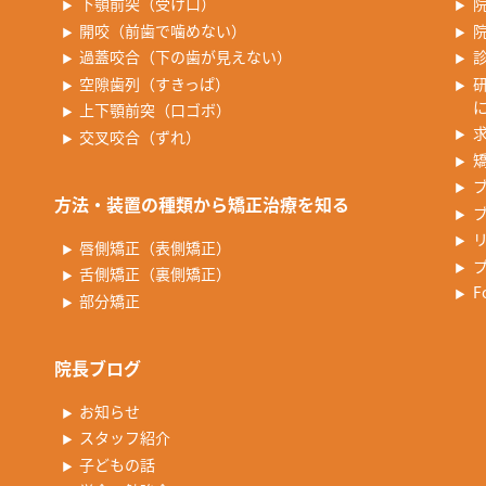
下顎前突（受け口）
開咬（前歯で噛めない）
過蓋咬合（下の歯が見えない）
空隙歯列（すきっぱ）
上下顎前突（口ゴボ）
交叉咬合（ずれ）
方法・装置の種類から矯正治療を知る
唇側矯正（表側矯正）
舌側矯正（裏側矯正）
F
部分矯正
院長ブログ
お知らせ
スタッフ紹介
子どもの話