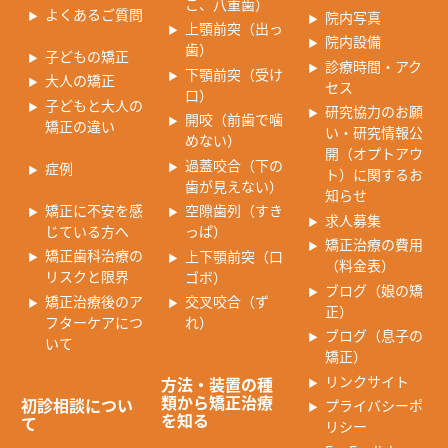
こ、八重歯）
よくあるご質問
院内写真
上顎前突（出っ
院内設備
歯）
子どもの矯正
診療時間・アク
下顎前突（受け
大人の矯正
セス
口）
子どもと大人の
研究協力のお願
開咬（前歯で噛
矯正の違い
い・研究情報公
めない）
開（オプトアウ
過蓋咬合（下の
症例
ト）に関するお
歯が見えない）
知らせ
矯正に不安を感
空隙歯列（すき
求人募集
じている方へ
っぱ）
矯正治療の費用
矯正歯科治療の
上下顎前突（口
（料金表）
リスクと限界
ゴボ）
ブログ（娘の矯
矯正治療後のア
交叉咬合（ず
正）
フターケアにつ
れ）
ブログ（息子の
いて
矯正）
リンクサイト
方法・装置の種
類から矯正治療
初診相談につい
プライバシーポ
を知る
て
リシー