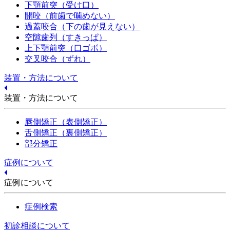
下顎前突（受け口）
開咬（前歯で噛めない）
過蓋咬合（下の歯が見えない）
空隙歯列（すきっぱ）
上下顎前突（口ゴボ）
交叉咬合（ずれ）
装置・方法について
装置・方法について
唇側矯正（表側矯正）
舌側矯正（裏側矯正）
部分矯正
症例について
症例について
症例検索
初診相談について