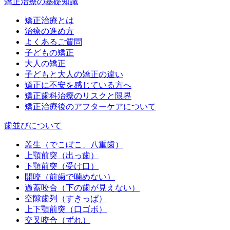
矯正治療の基礎知識
矯正治療とは
治療の進め方
よくあるご質問
子どもの矯正
大人の矯正
子どもと大人の矯正の違い
矯正に不安を感じている方へ
矯正歯科治療のリスクと限界
矯正治療後のアフターケアについて
歯並びについて
叢生（でこぼこ、八重歯）
上顎前突（出っ歯）
下顎前突（受け口）
開咬（前歯で噛めない）
過蓋咬合（下の歯が見えない）
空隙歯列（すきっぱ）
上下顎前突（口ゴボ）
交叉咬合（ずれ）