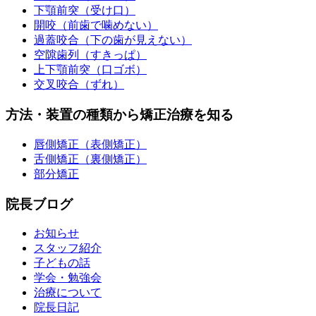
下顎前突（受け口）
開咬（前歯で噛めない）
過蓋咬合（下の歯が見えない）
空隙歯列（すきっぱ）
上下顎前突（口ゴボ）
交叉咬合（ずれ）
方法・装置の種類から矯正治療を知る
唇側矯正（表側矯正）
舌側矯正（裏側矯正）
部分矯正
院長ブログ
お知らせ
スタッフ紹介
子どもの話
学会・勉強会
治療について
院長日記