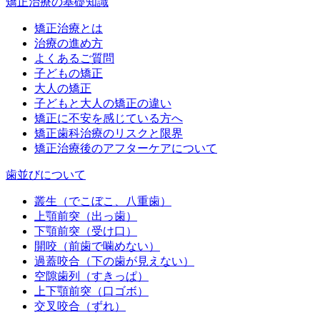
矯正治療の基礎知識
矯正治療とは
治療の進め方
よくあるご質問
子どもの矯正
大人の矯正
子どもと大人の矯正の違い
矯正に不安を感じている方へ
矯正歯科治療のリスクと限界
矯正治療後のアフターケアについて
歯並びについて
叢生（でこぼこ、八重歯）
上顎前突（出っ歯）
下顎前突（受け口）
開咬（前歯で噛めない）
過蓋咬合（下の歯が見えない）
空隙歯列（すきっぱ）
上下顎前突（口ゴボ）
交叉咬合（ずれ）