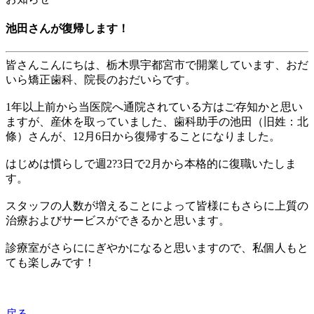
池田さんが復帰します！
皆さんこんにちは、
栃木県宇都宮市
で開業しています、おだ
いら矯正歯科、院長のおだいらです。
1
年以上前から当医院へ通院されている方はご存知かと思い
ますが、産休を取っていました、歯科助手の池田（旧姓：北
條）さんが、
12
月
6
日から復帰することになりました。
はじめは慣らしで週
2
?
3
日で
2
月から本格的に復職いたしま
す。
スタッフの人数が増えることによって皆様にもさらに上質の
治療およびサービスができるかと思います。
診療室がさらににぎやかになると思いますので、私個人もと
ても楽しみです！
戻る