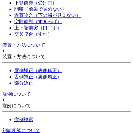
下顎前突（受け口）
開咬（前歯で噛めない）
過蓋咬合（下の歯が見えない）
空隙歯列（すきっぱ）
上下顎前突（口ゴボ）
交叉咬合（ずれ）
装置・方法について
装置・方法について
唇側矯正（表側矯正）
舌側矯正（裏側矯正）
部分矯正
症例について
症例について
症例検索
初診相談について