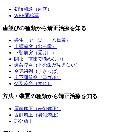
初診相談（内容）
WEB問診票
歯並びの種類から矯正治療を知る
叢生（でこぼこ、八重歯）
上顎前突（出っ歯）
下顎前突（受け口）
開咬（前歯で噛めない）
過蓋咬合（下の歯が見えない）
空隙歯列（すきっぱ）
上下顎前突（口ゴボ）
交叉咬合（ずれ）
方法・装置の種類から矯正治療を知る
唇側矯正（表側矯正）
舌側矯正（裏側矯正）
部分矯正