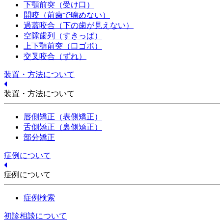
下顎前突（受け口）
開咬（前歯で噛めない）
過蓋咬合（下の歯が見えない）
空隙歯列（すきっぱ）
上下顎前突（口ゴボ）
交叉咬合（ずれ）
装置・方法について
装置・方法について
唇側矯正（表側矯正）
舌側矯正（裏側矯正）
部分矯正
症例について
症例について
症例検索
初診相談について