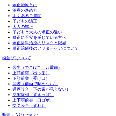
矯正治療とは
治療の進め方
よくあるご質問
子どもの矯正
大人の矯正
子どもと大人の矯正の違い
矯正に不安を感じている方へ
矯正歯科治療のリスクと限界
矯正治療後のアフターケアについて
歯並びについて
叢生（でこぼこ、八重歯）
上顎前突（出っ歯）
下顎前突（受け口）
開咬（前歯で噛めない）
過蓋咬合（下の歯が見えない）
空隙歯列（すきっぱ）
上下顎前突（口ゴボ）
交叉咬合（ずれ）
装置・方法について