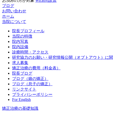
お済みの方が対象
WEB問診票
ブログ
お問い合わせ
ホーム
当院について
院長プロフィール
当院の特徴
院内写真
院内設備
診療時間・アクセス
研究協力のお願い・研究情報公開（オプトアウト）に関
求人募集
矯正治療の費用（料金表）
院長ブログ
ブログ（娘の矯正）
ブログ（息子の矯正）
リンクサイト
プライバシーポリシー
For English
矯正治療の基礎知識