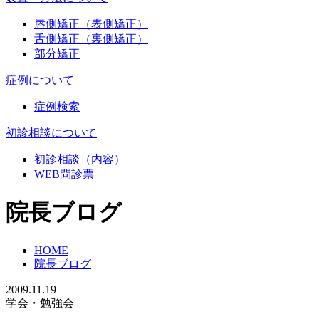
唇側矯正（表側矯正）
舌側矯正（裏側矯正）
部分矯正
症例について
症例検索
初診相談について
初診相談（内容）
WEB問診票
院長ブログ
HOME
院長ブログ
2009.11.19
学会・勉強会