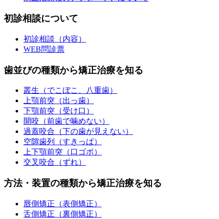
初診相談について
初診相談（内容）
WEB問診票
歯並びの種類から矯正治療を知る
叢生（でこぼこ、八重歯）
上顎前突（出っ歯）
下顎前突（受け口）
開咬（前歯で噛めない）
過蓋咬合（下の歯が見えない）
空隙歯列（すきっぱ）
上下顎前突（口ゴボ）
交叉咬合（ずれ）
方法・装置の種類から矯正治療を知る
唇側矯正（表側矯正）
舌側矯正（裏側矯正）