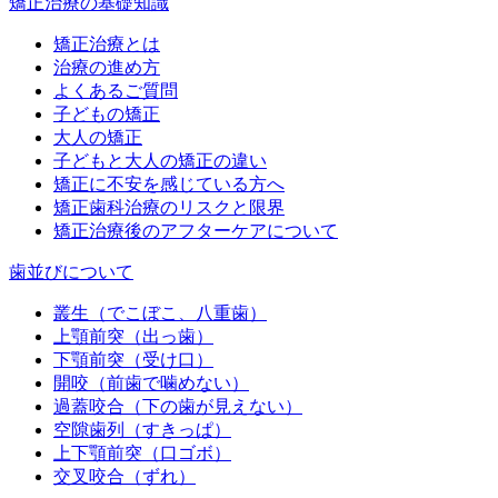
矯正治療の基礎知識
矯正治療とは
治療の進め方
よくあるご質問
子どもの矯正
大人の矯正
子どもと大人の矯正の違い
矯正に不安を感じている方へ
矯正歯科治療のリスクと限界
矯正治療後のアフターケアについて
歯並びについて
叢生（でこぼこ、八重歯）
上顎前突（出っ歯）
下顎前突（受け口）
開咬（前歯で噛めない）
過蓋咬合（下の歯が見えない）
空隙歯列（すきっぱ）
上下顎前突（口ゴボ）
交叉咬合（ずれ）