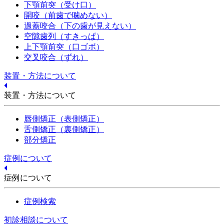
下顎前突（受け口）
開咬（前歯で噛めない）
過蓋咬合（下の歯が見えない）
空隙歯列（すきっぱ）
上下顎前突（口ゴボ）
交叉咬合（ずれ）
装置・方法について
装置・方法について
唇側矯正（表側矯正）
舌側矯正（裏側矯正）
部分矯正
症例について
症例について
症例検索
初診相談について