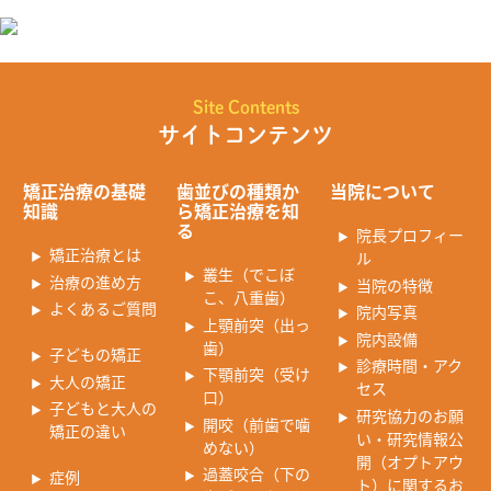
Site Contents
サイトコンテンツ
矯正治療の基礎
歯並びの種類か
当院について
知識
ら矯正治療を知
る
院長プロフィー
矯正治療とは
ル
叢生（でこぼ
治療の進め方
当院の特徴
こ、八重歯）
よくあるご質問
院内写真
上顎前突（出っ
院内設備
歯）
子どもの矯正
診療時間・アク
下顎前突（受け
大人の矯正
セス
口）
子どもと大人の
研究協力のお願
開咬（前歯で噛
矯正の違い
い・研究情報公
めない）
開（オプトアウ
過蓋咬合（下の
症例
ト）に関するお