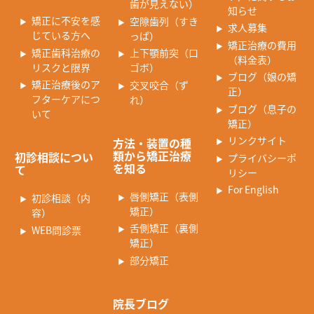
歯が見えない）
知らせ
矯正に不安を感
空隙歯列（すき
求人募集
じている方へ
っぱ）
矯正治療の費用
矯正歯科治療の
上下顎前突（口
（料金表）
リスクと限界
ゴボ）
ブログ（娘の矯
矯正治療後のア
交叉咬合（ず
正）
フターケアにつ
れ）
ブログ（息子の
いて
矯正）
リンクサイト
方法・装置の種
類から矯正治療
初診相談につい
プライバシーポ
を知る
て
リシー
For English
唇側矯正（表側
初診相談（内
矯正）
容）
舌側矯正（裏側
WEB問診票
矯正）
部分矯正
院長ブログ