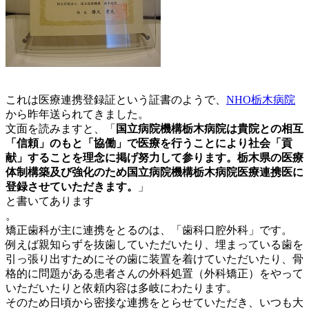
これは医療連携登録証という証書のようで、
NHO
栃木病院
から昨年送られてきました。
文面を読みますと、「
国立病院機構栃木病院は貴院との相互
「信頼」のもと「協働」で医療を行うことにより社会「貢
献」することを理念に掲げ努力して参ります。栃木県の医療
体制構築及び強化のため国立病院機構栃木病院医療連携医に
登録させていただきます。
」
と書いてあります
。
矯正歯科が主に連携をとるのは、「歯科口腔外科」です。
例えば親知らずを抜歯していただいたり、埋まっている歯を
引っ張り出すためにその歯に装置を着けていただいたり、骨
格的に問題がある患者さんの外科処置（外科矯正）をやって
いただいたりと依頼内容は多岐にわたります。
そのため日頃から密接な連携をとらせていただき、いつも大