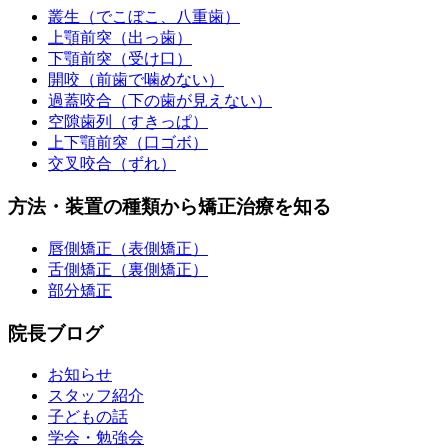
叢生（でこぼこ、八重歯）
上顎前突（出っ歯）
下顎前突（受け口）
開咬（前歯で噛めない）
過蓋咬合（下の歯が見えない）
空隙歯列（すきっぱ）
上下顎前突（口ゴボ）
交叉咬合（ずれ）
方法・装置の種類から矯正治療を知る
唇側矯正（表側矯正）
舌側矯正（裏側矯正）
部分矯正
院長ブログ
お知らせ
スタッフ紹介
子どもの話
学会・勉強会