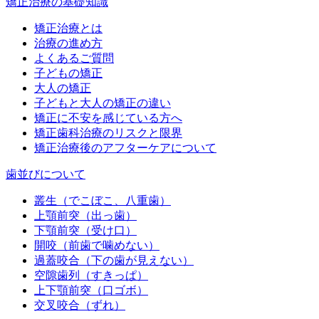
矯正治療の基礎知識
矯正治療とは
治療の進め方
よくあるご質問
子どもの矯正
大人の矯正
子どもと大人の矯正の違い
矯正に不安を感じている方へ
矯正歯科治療のリスクと限界
矯正治療後のアフターケアについて
歯並びについて
叢生（でこぼこ、八重歯）
上顎前突（出っ歯）
下顎前突（受け口）
開咬（前歯で噛めない）
過蓋咬合（下の歯が見えない）
空隙歯列（すきっぱ）
上下顎前突（口ゴボ）
交叉咬合（ずれ）