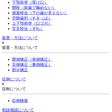
下顎前突（受け口）
開咬（前歯で噛めない）
過蓋咬合（下の歯が見えない）
空隙歯列（すきっぱ）
上下顎前突（口ゴボ）
交叉咬合（ずれ）
装置・方法について
装置・方法について
唇側矯正（表側矯正）
舌側矯正（裏側矯正）
部分矯正
症例について
症例について
症例検索
初診相談について