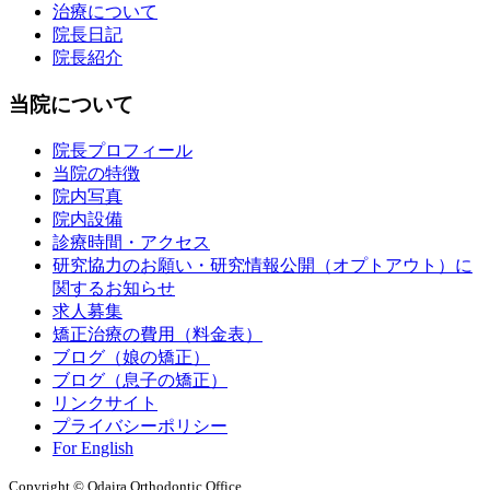
治療について
院長日記
院長紹介
当院について
院長プロフィール
当院の特徴
院内写真
院内設備
診療時間・アクセス
研究協力のお願い・研究情報公開（オプトアウト）に
関するお知らせ
求人募集
矯正治療の費用（料金表）
ブログ（娘の矯正）
ブログ（息子の矯正）
リンクサイト
プライバシーポリシー
For English
Copyright © Odaira Orthodontic Office.