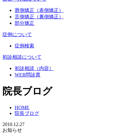
唇側矯正（表側矯正）
舌側矯正（裏側矯正）
部分矯正
症例について
症例検索
初診相談について
初診相談（内容）
WEB問診票
院長ブログ
HOME
院長ブログ
2010.12.27
お知らせ