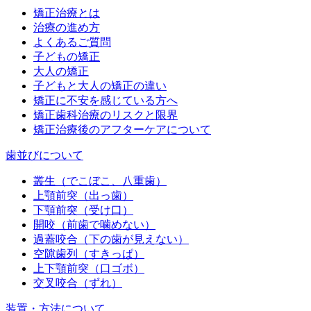
矯正治療とは
治療の進め方
よくあるご質問
子どもの矯正
大人の矯正
子どもと大人の矯正の違い
矯正に不安を感じている方へ
矯正歯科治療のリスクと限界
矯正治療後のアフターケアについて
歯並びについて
叢生（でこぼこ、八重歯）
上顎前突（出っ歯）
下顎前突（受け口）
開咬（前歯で噛めない）
過蓋咬合（下の歯が見えない）
空隙歯列（すきっぱ）
上下顎前突（口ゴボ）
交叉咬合（ずれ）
装置・方法について