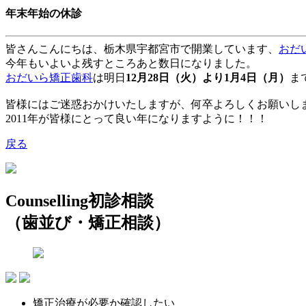
年末年始の休診
皆さんこんにちは、
栃木県宇都宮市
で開業しています、
おだ
今年もいよいよ残すところあと数日になりました。
おだいら矯正歯科
は明日
12
月
28
日（火）より
1
月
4
日（月）
ま
皆様にはご迷惑おかけいたしますが、何卒よろしくお願いし
2011
年が皆様にとって良い年になりますように！！！
戻る
Counselling
初診相談
（歯並び・矯正相談）
矯正治療が必要か確認したい