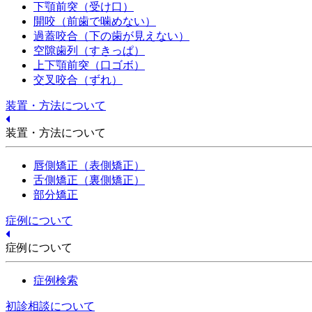
下顎前突（受け口）
開咬（前歯で噛めない）
過蓋咬合（下の歯が見えない）
空隙歯列（すきっぱ）
上下顎前突（口ゴボ）
交叉咬合（ずれ）
装置・方法について
装置・方法について
唇側矯正（表側矯正）
舌側矯正（裏側矯正）
部分矯正
症例について
症例について
症例検索
初診相談について