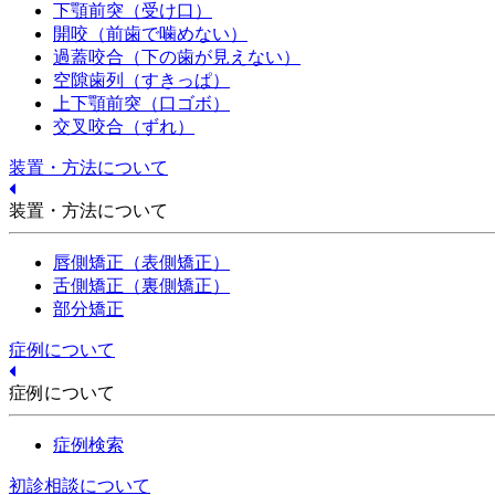
下顎前突（受け口）
開咬（前歯で噛めない）
過蓋咬合（下の歯が見えない）
空隙歯列（すきっぱ）
上下顎前突（口ゴボ）
交叉咬合（ずれ）
装置・方法について
装置・方法について
唇側矯正（表側矯正）
舌側矯正（裏側矯正）
部分矯正
症例について
症例について
症例検索
初診相談について