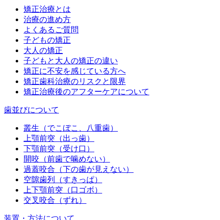
矯正治療とは
治療の進め方
よくあるご質問
子どもの矯正
大人の矯正
子どもと大人の矯正の違い
矯正に不安を感じている方へ
矯正歯科治療のリスクと限界
矯正治療後のアフターケアについて
歯並びについて
叢生（でこぼこ、八重歯）
上顎前突（出っ歯）
下顎前突（受け口）
開咬（前歯で噛めない）
過蓋咬合（下の歯が見えない）
空隙歯列（すきっぱ）
上下顎前突（口ゴボ）
交叉咬合（ずれ）
装置・方法について