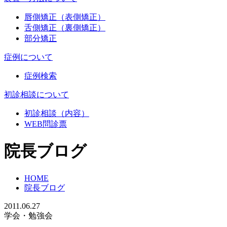
唇側矯正（表側矯正）
舌側矯正（裏側矯正）
部分矯正
症例について
症例検索
初診相談について
初診相談（内容）
WEB問診票
院長ブログ
HOME
院長ブログ
2011.06.27
学会・勉強会