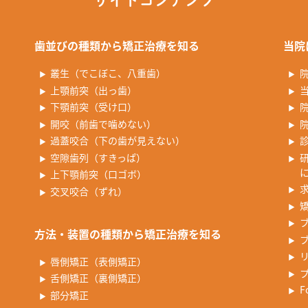
サイトコンテンツ
歯並びの種類から矯正治療を知る
当院
叢生（でこぼこ、八重歯）
上顎前突（出っ歯）
下顎前突（受け口）
開咬（前歯で噛めない）
過蓋咬合（下の歯が見えない）
空隙歯列（すきっぱ）
上下顎前突（口ゴボ）
交叉咬合（ずれ）
方法・装置の種類から矯正治療を知る
唇側矯正（表側矯正）
舌側矯正（裏側矯正）
F
部分矯正