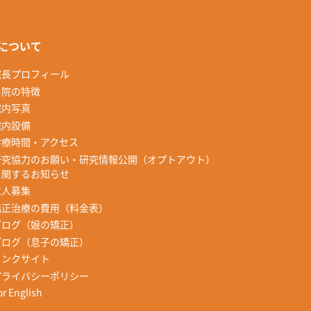
について
院長プロフィール
当院の特徴
院内写真
院内設備
診療時間・アクセス
研究協力のお願い・研究情報公開（オプトアウト）
に関するお知らせ
求人募集
矯正治療の費用（料金表）
ブログ（娘の矯正）
ブログ（息子の矯正）
リンクサイト
プライバシーポリシー
or English