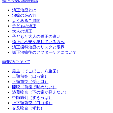
矯正治療の基礎知識
矯正治療とは
治療の進め方
よくあるご質問
子どもの矯正
大人の矯正
子どもと大人の矯正の違い
矯正に不安を感じている方へ
矯正歯科治療のリスクと限界
矯正治療後のアフターケアについて
歯並びについて
叢生（でこぼこ、八重歯）
上顎前突（出っ歯）
下顎前突（受け口）
開咬（前歯で噛めない）
過蓋咬合（下の歯が見えない）
空隙歯列（すきっぱ）
上下顎前突（口ゴボ）
交叉咬合（ずれ）