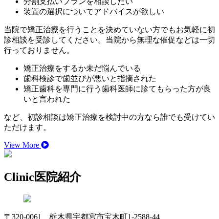
分割支払いプランを相談したい
装置の選択についてアドバイスが欲しい
当院で矯正治療を行うことを決めていない方でもお気軽に初
診相談を受診してください。当院から無理な催促などは一切
行っておりません。
矯正治療をするか未だ悩んでいる
歯科検診で歯並びが悪いと指摘された
矯正歯科を専門に行う歯科医師に診てもらった方が良
いと言われた
など、初診相談は矯正治療を検討中の方なら誰でも受けてい
ただけます。
View More
Clinic
医院紹介
〒320-0061 栃木県宇都宮市宝木町1-2588-44