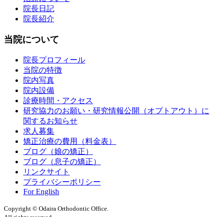
院長日記
院長紹介
当院について
院長プロフィール
当院の特徴
院内写真
院内設備
診療時間・アクセス
研究協力のお願い・研究情報公開（オプトアウト）に
関するお知らせ
求人募集
矯正治療の費用（料金表）
ブログ（娘の矯正）
ブログ（息子の矯正）
リンクサイト
プライバシーポリシー
For English
Copyright © Odaira Orthodontic Office.