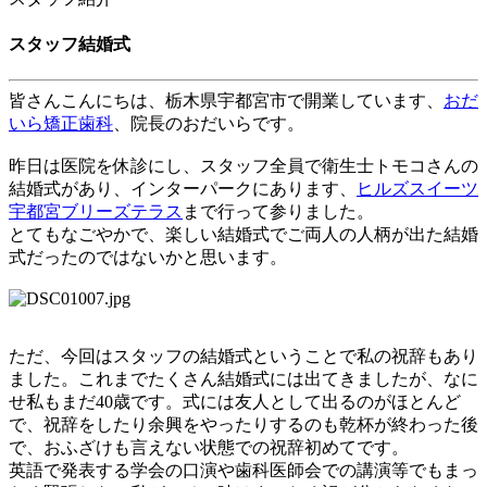
スタッフ結婚式
皆さんこんにちは、
栃木県宇都宮市
で開業しています、
おだ
いら矯正歯科
、院長のおだいらです。
昨日は医院を休診にし、スタッフ全員で衛生士トモコさんの
結婚式があり、インターパークにあります、
ヒルズスイーツ
宇都宮ブリーズテラス
まで行って参りました。
とてもなごやかで、楽しい結婚式でご両人の人柄が出た結婚
式だったのではないかと思います。
ただ、今回はスタッフの結婚式ということで私の祝辞もあり
ました。これまでたくさん結婚式には出てきましたが、なに
せ私もまだ
40
歳です。式には友人として出るのがほとんど
で、祝辞をしたり余興をやったりするのも乾杯が終わった後
で、おふざけも言えない状態での祝辞初めてです。
英語で発表する学会の口演や歯科医師会での講演等でもまっ