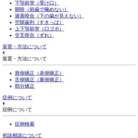
下顎前突（受け口）
開咬（前歯で噛めない）
過蓋咬合（下の歯が見えない）
空隙歯列（すきっぱ）
上下顎前突（口ゴボ）
交叉咬合（ずれ）
装置・方法について
装置・方法について
唇側矯正（表側矯正）
舌側矯正（裏側矯正）
部分矯正
症例について
症例について
症例検索
初診相談について