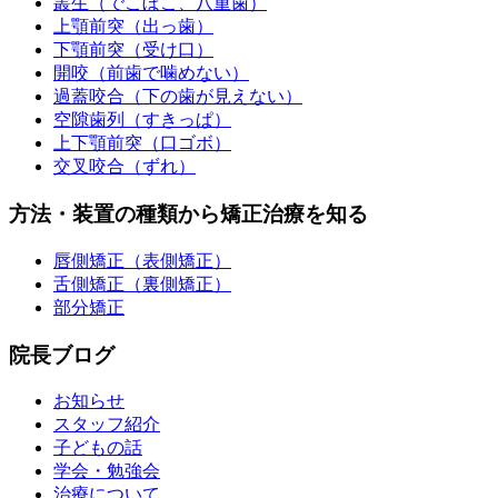
叢生（でこぼこ、八重歯）
上顎前突（出っ歯）
下顎前突（受け口）
開咬（前歯で噛めない）
過蓋咬合（下の歯が見えない）
空隙歯列（すきっぱ）
上下顎前突（口ゴボ）
交叉咬合（ずれ）
方法・装置の種類から矯正治療を知る
唇側矯正（表側矯正）
舌側矯正（裏側矯正）
部分矯正
院長ブログ
お知らせ
スタッフ紹介
子どもの話
学会・勉強会
治療について