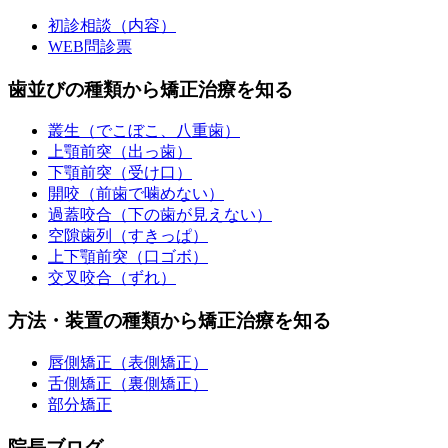
初診相談（内容）
WEB問診票
歯並びの種類から矯正治療を知る
叢生（でこぼこ、八重歯）
上顎前突（出っ歯）
下顎前突（受け口）
開咬（前歯で噛めない）
過蓋咬合（下の歯が見えない）
空隙歯列（すきっぱ）
上下顎前突（口ゴボ）
交叉咬合（ずれ）
方法・装置の種類から矯正治療を知る
唇側矯正（表側矯正）
舌側矯正（裏側矯正）
部分矯正
院長ブログ