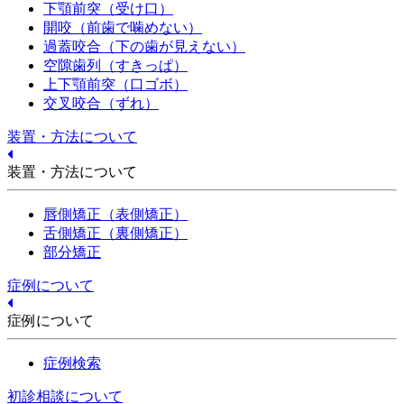
下顎前突（受け口）
開咬（前歯で噛めない）
過蓋咬合（下の歯が見えない）
空隙歯列（すきっぱ）
上下顎前突（口ゴボ）
交叉咬合（ずれ）
装置・方法について
装置・方法について
唇側矯正（表側矯正）
舌側矯正（裏側矯正）
部分矯正
症例について
症例について
症例検索
初診相談について