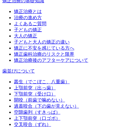
矯正治療の基礎知識
矯正治療とは
治療の進め方
よくあるご質問
子どもの矯正
大人の矯正
子どもと大人の矯正の違い
矯正に不安を感じている方へ
矯正歯科治療のリスクと限界
矯正治療後のアフターケアについて
歯並びについて
叢生（でこぼこ、八重歯）
上顎前突（出っ歯）
下顎前突（受け口）
開咬（前歯で噛めない）
過蓋咬合（下の歯が見えない）
空隙歯列（すきっぱ）
上下顎前突（口ゴボ）
交叉咬合（ずれ）