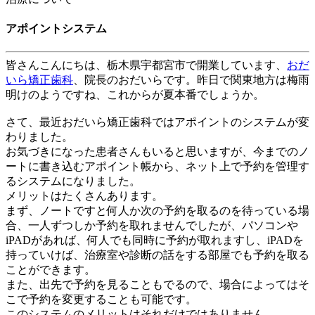
アポイントシステム
皆さんこんにちは、
栃木県宇都宮市
で開業しています、
おだ
いら矯正歯科
、院長のおだいらです。昨日で関東地方は梅雨
明けのようですね、これからが夏本番でしょうか。
さて、最近おだいら矯正歯科ではアポイントのシステムが変
わりました。
お気づきになった患者さんもいると思いますが、今までのノ
ートに書き込むアポイント帳から、ネット上で予約を管理す
るシステムになりました。
メリットはたくさんあります。
まず、ノートですと何人か次の予約を取るのを待っている場
合、一人ずつしか予約を取れませんでしたが、パソコンや
iPAD
があれば、何人でも同時に予約が取れますし、
iPAD
を
持っていけば、治療室や診断の話をする部屋でも予約を取る
ことができます。
また、出先で予約を見ることもでるので、場合によってはそ
こで予約を変更することも可能です。
このシステムのメリットはそれだけではありません。